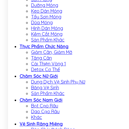
Dưỡng Móng
Keo Dán Móng
Tẩy Sơn Móng
Dũa Móng
Hình Dán Móng
Kềm Cắt Móng
Sản Phẩm Khác
Thực Phẩm Chức Năng
Giảm Cân, Giảm Mỡ
Tăng Cân
Cải Thiện Vòng 1
Detox Cơ Thể
Chăm Sóc Nữ Giới
Dung Dịch Vệ Sinh Phụ Nữ
Băng Vệ Sinh
Sản Phẩm Khác
Chăm Sóc Nam Giới
Bọt Cạo Râu
Dao Cạo Râu
Khác
Vệ Sinh Răng Miệng