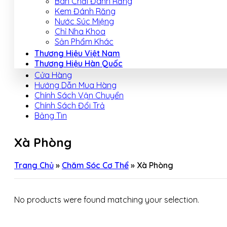
Bàn Chải Đánh Răng
Kem Đánh Răng
Nước Súc Miệng
Chỉ Nha Khoa
Sản Phẩm Khác
Thương Hiệu Việt Nam
Thương Hiệu Hàn Quốc
Cửa Hàng
Hướng Dẫn Mua Hàng
Chính Sách Vận Chuyển
Chính Sách Đổi Trả
Bảng Tin
Xà Phòng
Trang Chủ
»
Chăm Sóc Cơ Thể
»
Xà Phòng
No products were found matching your selection.