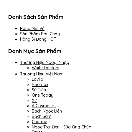
Danh Sách Sản Phẩm
Hàng Mới Về
Sản Phẩm Bán Chạy
Hàng Sỉ Đang HOT
Danh Mục Sản Phẩm
Thương Hiệu Ngoại Nhập
White Doctors
Thương Hiệu Việt Nam
Lavila
Roomax
Sứ Tiên
One Today
X2
A Cosmetics
Bạch Ngọc Liên
Bạch Sâm
Charme
Ngọc Trai Đen - Sữa Ong Chúa