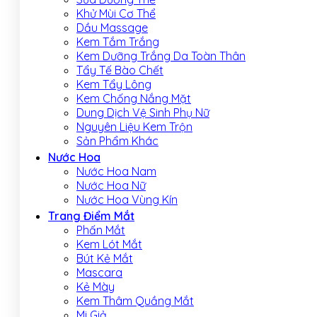
Khử Mùi Cơ Thể
Dầu Massage
Kem Tắm Trắng
Kem Dưỡng Trắng Da Toàn Thân
Tẩy Tế Bào Chết
Kem Tẩy Lông
Kem Chống Nắng Mặt
Dung Dịch Vệ Sinh Phụ Nữ
Nguyên Liệu Kem Trộn
Sản Phẩm Khác
Nước Hoa
Nước Hoa Nam
Nước Hoa Nữ
Nước Hoa Vùng Kín
Trang Điểm Mắt
Phấn Mắt
Kem Lót Mắt
Bút Kẻ Mắt
Mascara
Kẻ Mày
Kem Thâm Quầng Mắt
Mi Giả