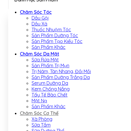
Chăm Sóc Tóc
Dầu Gội
Dầu Xả
Thuốc Nhuộm Tóc
Sản Phẩm Dưỡng Tóc
Sản Phẩm Tạo Kiểu Tóc
Sản Phẩm Khác
Chăm Sóc Da Mặt
Sữa Rửa Mặt
Sản Phẩm Trị Mụn
Trị Nám, Tàn Nhang, Đồi Mồi
Sản Phẩm Dưỡng Trắng Da
Serum Dưỡng Da
Kem Chống Nắng
Tẩy Tế Bào Chết
Mặt Nạ
Sản Phẩm Khác
Chăm Sóc Cơ Thể
Xà Phòng
Sữa Tắm
Sữa Dưỡng Thể