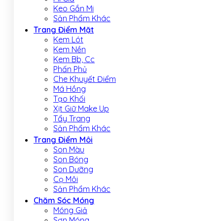
Keo Gắn Mi
Sản Phẩm Khác
Trang Điểm Mặt
Kem Lót
Kem Nền
Kem Bb, Cc
Phấn Phủ
Che Khuyết Điểm
Má Hồng
Tạo Khối
Xịt Giữ Make Up
Tẩy Trang
Sản Phẩm Khác
Trang Điểm Môi
Son Màu
Son Bóng
Son Dưỡng
Cọ Môi
Sản Phẩm Khác
Chăm Sóc Móng
Móng Giả
Sơn Móng