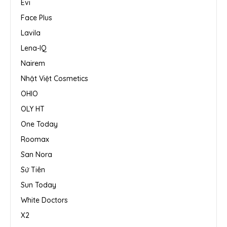
Evi
Face Plus
Lavila
Lena-IQ
Nairem
Nhật Việt Cosmetics
OHIO
OLY HT
One Today
Roomax
San Nora
Sứ Tiên
Sun Today
White Doctors
X2