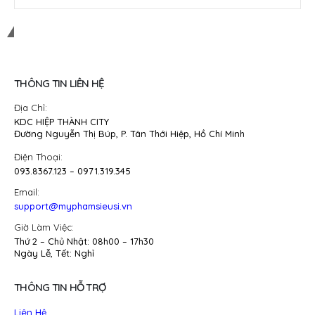
Mỹ Phẩm Siêu Sỉ
THÔNG TIN LIÊN HỆ
Địa Chỉ:
KDC HIỆP THÀNH CITY
Đường Nguyễn Thị Búp, P. Tân Thới Hiệp, Hồ Chí Minh
Điện Thoại:
093.8367.123 – 0971.319.345
Email:
support@myphamsieusi.vn
Giờ Làm Việc:
Thứ 2 – Chủ Nhật: 08h00 – 17h30
Ngày Lễ, Tết: Nghỉ
THÔNG TIN HỖ TRỢ
Liên Hệ