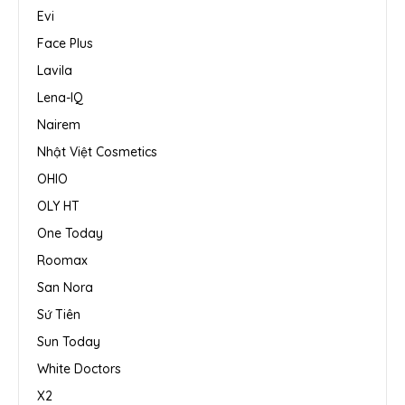
Evi
Face Plus
Lavila
Lena-IQ
Nairem
Nhật Việt Cosmetics
OHIO
OLY HT
One Today
Roomax
San Nora
Sứ Tiên
Sun Today
White Doctors
X2