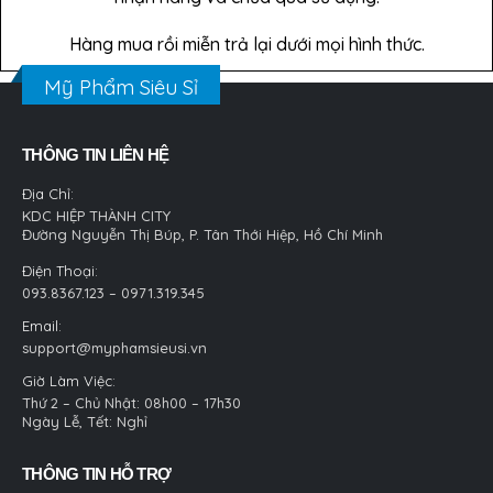
Hàng mua rồi miễn trả lại dưới mọi hình thức.
Mỹ Phẩm Siêu Sỉ
THÔNG TIN LIÊN HỆ
Địa Chỉ:
KDC HIỆP THÀNH CITY
Đường Nguyễn Thị Búp, P. Tân Thới Hiệp, Hồ Chí Minh
Điện Thoại:
093.8367.123 – 0971.319.345
Email:
support@myphamsieusi.vn
Giờ Làm Việc:
Thứ 2 – Chủ Nhật: 08h00 – 17h30
Ngày Lễ, Tết: Nghỉ
THÔNG TIN HỖ TRỢ