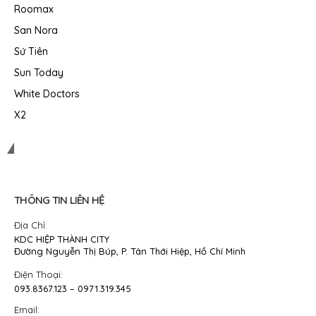
Roomax
San Nora
Sứ Tiên
Sun Today
White Doctors
X2
Mỹ Phẩm Siêu Sỉ
THÔNG TIN LIÊN HỆ
Địa Chỉ:
KDC HIỆP THÀNH CITY
Đường Nguyễn Thị Búp, P. Tân Thới Hiệp, Hồ Chí Minh
Điện Thoại:
093.8367.123 – 0971.319.345
Email: