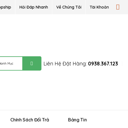
opship
Hỏi Đáp Nhanh
Về Chúng Tôi
Tài Khoản
Liên Hệ Đặt Hàng:
0938.367.123
Chính Sách Đổi Trả
Bảng Tin