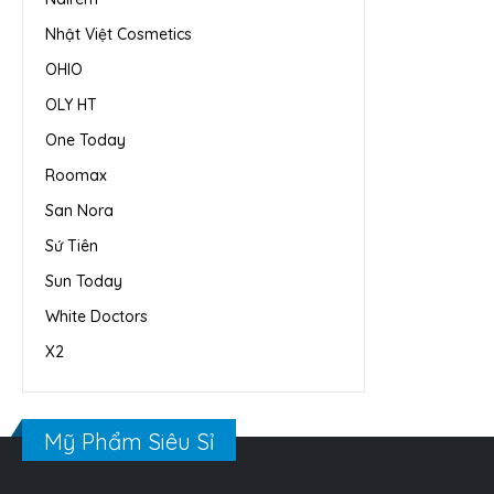
Nhật Việt Cosmetics
OHIO
OLY HT
One Today
Roomax
San Nora
Sứ Tiên
Sun Today
White Doctors
X2
Mỹ Phẩm Siêu Sỉ