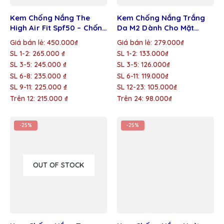
Kem Chống Nắng The
Kem Chống Nắng Trắng
High Air Fit Spf50 – Chống
Da M2 Dành Cho Mặt
Nắng – Nâng Tone –
50ml – Giá Sỉ Cho Shop,
Giá bán lẻ: 450.000₫
Giá bán lẻ: 279.000₫
Dưỡng Da Chỉ Với 1 Bước
Đại Lý
SL 1-2: 265.000 ₫
SL 1-2: 133.000₫
SL 3-5: 245.000 ₫
SL 3-5: 126.000₫
SL 6-8: 235.000 ₫
SL 6-11: 119.000₫
SL 9-11: 225.000 ₫
SL 12-23: 105.000₫
Trên 12: 215.000 ₫
Trên 24: 98.000₫
-25%
-25%
OUT OF STOCK