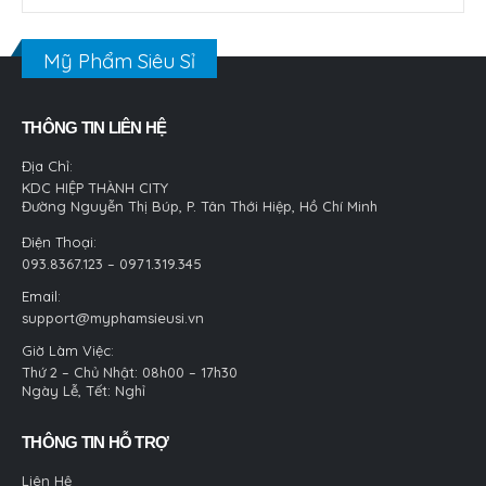
Mỹ Phẩm Siêu Sỉ
THÔNG TIN LIÊN HỆ
Địa Chỉ:
KDC HIỆP THÀNH CITY
Đường Nguyễn Thị Búp, P. Tân Thới Hiệp, Hồ Chí Minh
Điện Thoại:
093.8367.123 – 0971.319.345
Email:
support@myphamsieusi.vn
Giờ Làm Việc:
Thứ 2 – Chủ Nhật: 08h00 – 17h30
Ngày Lễ, Tết: Nghỉ
THÔNG TIN HỖ TRỢ
Liên Hệ