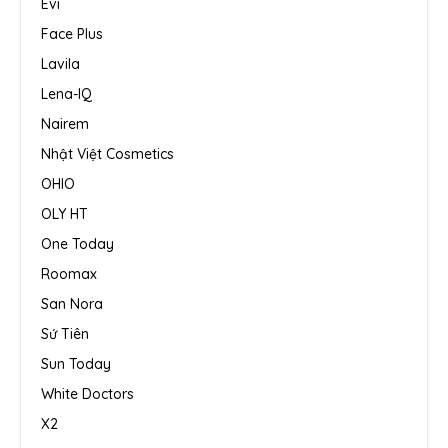
Evi
Face Plus
Lavila
Lena-IQ
Nairem
Nhật Việt Cosmetics
OHIO
OLY HT
One Today
Roomax
San Nora
Sứ Tiên
Sun Today
White Doctors
X2