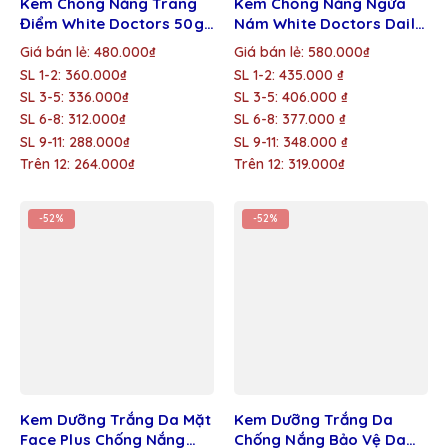
Kem Chống Nắng Trang
Kem Chống Nắng Ngừa
Điểm White Doctors 50g
Nám White Doctors Daily
– Giá Sỉ Cho Đại Lý
Uv Care Chính Hãng GIÁ
Giá bán lẻ: 480.000₫
Giá bán lẻ: 580.000₫
SỈ 40g
SL 1-2: 360.000₫
SL 1-2: 435.000 ₫
SL 3-5: 336.000₫
SL 3-5: 406.000 ₫
SL 6-8: 312.000₫
SL 6-8: 377.000 ₫
SL 9-11: 288.000₫
SL 9-11: 348.000 ₫
Trên 12: 264.000₫
Trên 12: 319.000₫
-52%
-52%
Kem Dưỡng Trắng Da Mặt
Kem Dưỡng Trắng Da
Face Plus Chống Nắng
Chống Nắng Bảo Vệ Da