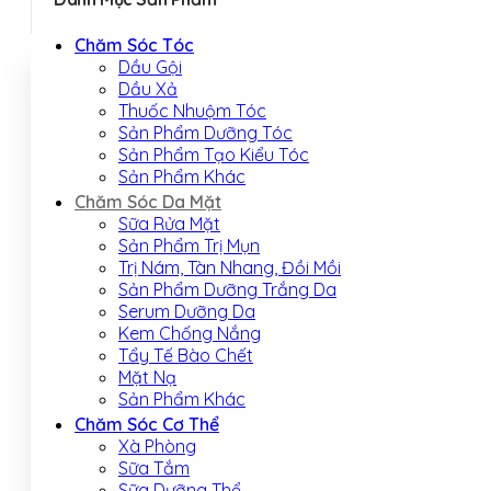
Chăm Sóc Tóc
Dầu Gội
Dầu Xả
Thuốc Nhuộm Tóc
Sản Phẩm Dưỡng Tóc
Sản Phẩm Tạo Kiểu Tóc
Sản Phẩm Khác
Chăm Sóc Da Mặt
Sữa Rửa Mặt
Sản Phẩm Trị Mụn
Trị Nám, Tàn Nhang, Đồi Mồi
Sản Phẩm Dưỡng Trắng Da
Serum Dưỡng Da
Kem Chống Nắng
Tẩy Tế Bào Chết
Mặt Nạ
Sản Phẩm Khác
Chăm Sóc Cơ Thể
Xà Phòng
Sữa Tắm
Sữa Dưỡng Thể