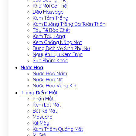
Khử Mùi Cơ Thể
Dầu Massage
Kem Tắm Trắng
Kem Dưỡng Trắng Da Toàn Thân
Tẩy Tế Bào Chết
Kem Tẩy Lông
Kem Chống Nắng Mặt
Dung Dịch Vệ Sinh Phụ Nữ
Nguyên Liệu Kem Trộn
Sản Phẩm Khác
Nước Hoa
Nước Hoa Nam
Nước Hoa Nữ
Nước Hoa Vùng Kín
Trang Điểm Mắt
Phấn Mắt
Kem Lót Mắt
Bút Kẻ Mắt
Mascara
Kẻ Mày
Kem Thâm Quầng Mắt
Mi Giả