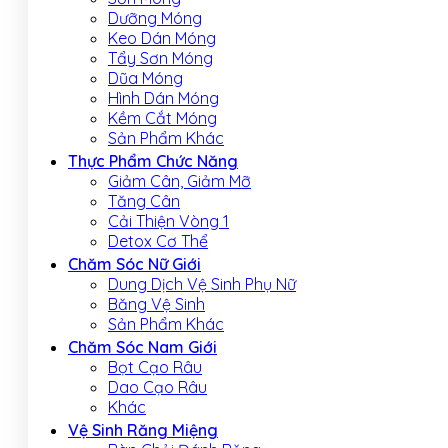
Dưỡng Móng
Keo Dán Móng
Tẩy Sơn Móng
Dũa Móng
Hình Dán Móng
Kềm Cắt Móng
Sản Phẩm Khác
Thực Phẩm Chức Năng
Giảm Cân, Giảm Mỡ
Tăng Cân
Cải Thiện Vòng 1
Detox Cơ Thể
Chăm Sóc Nữ Giới
Dung Dịch Vệ Sinh Phụ Nữ
Băng Vệ Sinh
Sản Phẩm Khác
Chăm Sóc Nam Giới
Bọt Cạo Râu
Dao Cạo Râu
Khác
Vệ Sinh Răng Miệng