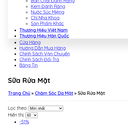
Bàn Chải Đánh Răng
Kem Đánh Răng
Nước Súc Miệng
Chỉ Nha Khoa
Sản Phẩm Khác
Thương Hiệu Việt Nam
Thương Hiệu Hàn Quốc
Cửa Hàng
Hướng Dẫn Mua Hàng
Chính Sách Vận Chuyển
Chính Sách Đổi Trả
Bảng Tin
Sữa Rửa Mặt
Trang Chủ
»
Chăm Sóc Da Mặt
»
Sữa Rửa Mặt
Lọc theo:
Hiển thị:
-51%