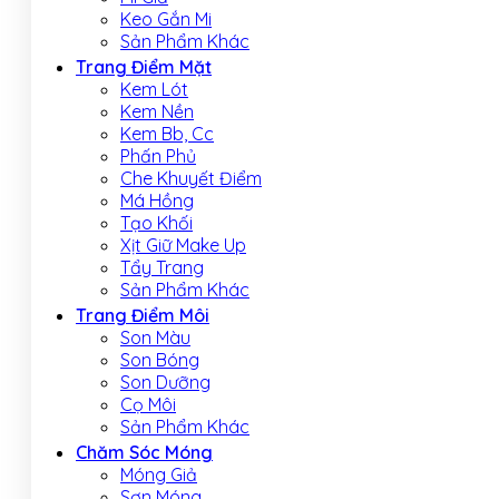
Keo Gắn Mi
Sản Phẩm Khác
Trang Điểm Mặt
Kem Lót
Kem Nền
Kem Bb, Cc
Phấn Phủ
Che Khuyết Điểm
Má Hồng
Tạo Khối
Xịt Giữ Make Up
Tẩy Trang
Sản Phẩm Khác
Trang Điểm Môi
Son Màu
Son Bóng
Son Dưỡng
Cọ Môi
Sản Phẩm Khác
Chăm Sóc Móng
Móng Giả
Sơn Móng