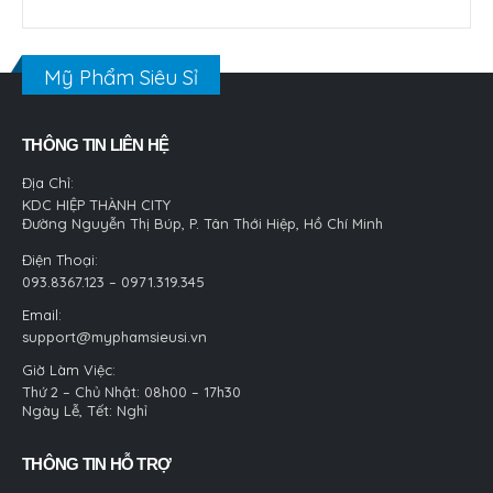
Mỹ Phẩm Siêu Sỉ
THÔNG TIN LIÊN HỆ
Địa Chỉ:
KDC HIỆP THÀNH CITY
Đường Nguyễn Thị Búp, P. Tân Thới Hiệp, Hồ Chí Minh
Điện Thoại:
093.8367.123 – 0971.319.345
Email:
support@myphamsieusi.vn
Giờ Làm Việc:
Thứ 2 – Chủ Nhật: 08h00 – 17h30
Ngày Lễ, Tết: Nghỉ
THÔNG TIN HỖ TRỢ