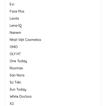
Evi
Face Plus
Lavila
Lena-IQ
Nairem
Nhật Việt Cosmetics
OHIO
OLY HT
One Today
Roomax
San Nora
Sứ Tiên
Sun Today
White Doctors
X2