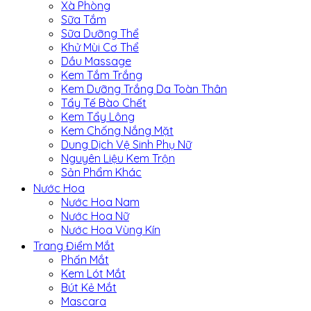
Xà Phòng
Sữa Tắm
Sữa Dưỡng Thể
Khử Mùi Cơ Thể
Dầu Massage
Kem Tắm Trắng
Kem Dưỡng Trắng Da Toàn Thân
Tẩy Tế Bào Chết
Kem Tẩy Lông
Kem Chống Nắng Mặt
Dung Dịch Vệ Sinh Phụ Nữ
Nguyên Liệu Kem Trộn
Sản Phẩm Khác
Nước Hoa
Nước Hoa Nam
Nước Hoa Nữ
Nước Hoa Vùng Kín
Trang Điểm Mắt
Phấn Mắt
Kem Lót Mắt
Bút Kẻ Mắt
Mascara