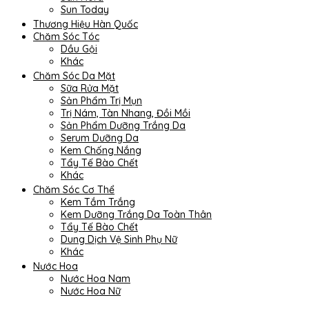
Sun Today
Thương Hiệu Hàn Quốc
Chăm Sóc Tóc
Dầu Gội
Khác
Chăm Sóc Da Mặt
Sữa Rửa Mặt
Sản Phẩm Trị Mụn
Trị Nám, Tàn Nhang, Đồi Mồi
Sản Phẩm Dưỡng Trắng Da
Serum Dưỡng Da
Kem Chống Nắng
Tẩy Tế Bào Chết
Khác
Chăm Sóc Cơ Thể
Kem Tắm Trắng
Kem Dưỡng Trắng Da Toàn Thân
Tẩy Tế Bào Chết
Dung Dịch Vệ Sinh Phụ Nữ
Khác
Nước Hoa
Nước Hoa Nam
Nước Hoa Nữ