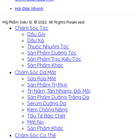
Hỏi Đáp Nhanh
Mỹ Phẩm Siêu Sỉ. © 2022. All Rights Reserved.
Chăm Sóc Tóc
Dầu Gội
Dầu Xả
Thuốc Nhuộm Tóc
Sản Phẩm Dưỡng Tóc
Sản Phẩm Tạo Kiểu Tóc
Sản Phẩm Khác
Chăm Sóc Da Mặt
Sữa Rửa Mặt
Sản Phẩm Trị Mụn
Trị Nám, Tàn Nhang, Đồi Mồi
Sản Phẩm Dưỡng Trắng Da
Serum Dưỡng Da
Kem Chống Nắng
Tẩy Tế Bào Chết
Mặt Nạ
Sản Phẩm Khác
Chăm Sóc Cơ Thể