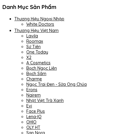
Danh Mục Sản Phẩm
Thương Hiệu Ngoại Nhập
White Doctors
Thương Hiệu Việt Nam
Lavila
Roomax
Sứ Tiên
One Today
X2
A Cosmetics
Bạch Ngọc Liên
Bạch Sâm
Charme
Ngọc Trai Đen - Sữa Ong Chúa
Erons
Nairem
Nhật Việt Trà Xanh
Evi
Face Plus
Lena-IQ
OHIO
OLY HT
San Nora