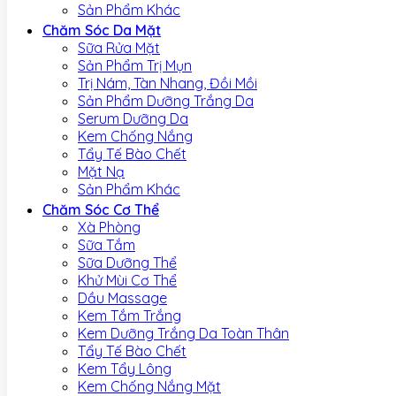
Sản Phẩm Khác
Chăm Sóc Da Mặt
Sữa Rửa Mặt
Sản Phẩm Trị Mụn
Trị Nám, Tàn Nhang, Đồi Mồi
Sản Phẩm Dưỡng Trắng Da
Serum Dưỡng Da
Kem Chống Nắng
Tẩy Tế Bào Chết
Mặt Nạ
Sản Phẩm Khác
Chăm Sóc Cơ Thể
Xà Phòng
Sữa Tắm
Sữa Dưỡng Thể
Khử Mùi Cơ Thể
Dầu Massage
Kem Tắm Trắng
Kem Dưỡng Trắng Da Toàn Thân
Tẩy Tế Bào Chết
Kem Tẩy Lông
Kem Chống Nắng Mặt