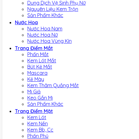
Dung Dịch Vệ Sinh Phụ Nữ
Nguyên Liệu Kem Trộn
Sản Phẩm Khác
Nước Hoa
Nước Hoa Nam
Nước Hoa Nữ
Nước Hoa Vùng Kín
Trang Điểm Mắt
Phấn Mắt
Kem Lót Mắt
Bút Kẻ Mắt
Mascara
Kẻ Mày
Kem Thâm Quầng Mắt
Mi Giả
Keo Gắn Mi
Sản Phẩm Khác
Trang Điểm Mặt
Kem Lót
Kem Nền
Kem Bb, Cc
Phấn Phủ