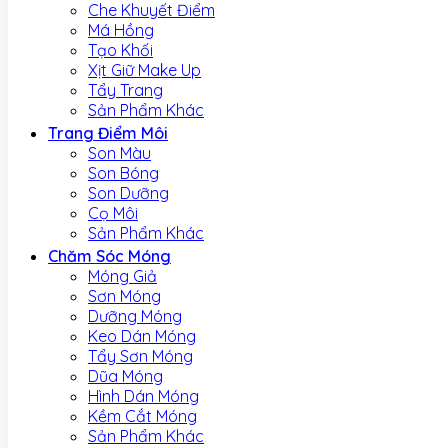
Che Khuyết Điểm
Má Hồng
Tạo Khối
Xịt Giữ Make Up
Tẩy Trang
Sản Phẩm Khác
Trang Điểm Môi
Son Màu
Son Bóng
Son Dưỡng
Cọ Môi
Sản Phẩm Khác
Chăm Sóc Móng
Móng Giả
Sơn Móng
Dưỡng Móng
Keo Dán Móng
Tẩy Sơn Móng
Dũa Móng
Hình Dán Móng
Kềm Cắt Móng
Sản Phẩm Khác