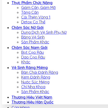
Thực Phẩm Chức Năng
Giảm Cân, Giảm Mỡ
Tăng Cân
Cải Thiện Vòng 1
Detox Cơ Thể
Chăm Sóc Nữ Giới
Dung Dịch Vệ Sinh Phụ Nữ
Băng Vệ Sinh
Sản Phẩm Khác
Chăm Sóc Nam Giới
Bọt Cạo Râu
Dao Cạo Râu
Khác
Vệ Sinh Răng Miệng
Bàn Chải Đánh Răng
Kem Đánh Răng
Nước Súc Miệng
Chỉ Nha Khoa
Sản Phẩm Khác
Thương Hiệu Việt Nam
Thương Hiệu Hàn Quốc
Cửa Hàng