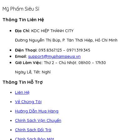
Mỹ Phẩm Siêu Sỉ
Thông Tin Liên Hệ
Địa Chỉ:
KDC HIỆP THÀNH CITY
Đường Nguyễn Thị Búp, P. Tân Thới Hiệp, Hồ Chí Minh
Điện Thoại:
093.8367.123 – 0971.319.345
Email:
support@myphamsieusi.vn
Giờ Làm Việc:
Thứ 2 – Chủ Nhật: 08h00 – 17h30
Ngày Lễ, Tết: Nghỉ
Thông Tin Hỗ Trợ
Liên Hệ
Về Chúng Tôi
Hướng Dẫn Mua Hàng
Chính Sách Vận Chuyển
Chính Sách Đổi Trả
Chính Sách Bảo Mật