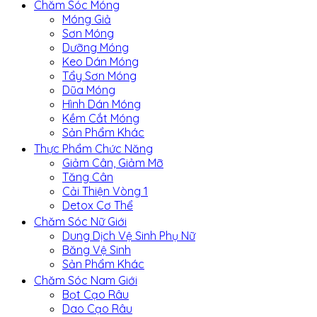
Chăm Sóc Móng
Móng Giả
Sơn Móng
Dưỡng Móng
Keo Dán Móng
Tẩy Sơn Móng
Dũa Móng
Hình Dán Móng
Kềm Cắt Móng
Sản Phẩm Khác
Thực Phẩm Chức Năng
Giảm Cân, Giảm Mỡ
Tăng Cân
Cải Thiện Vòng 1
Detox Cơ Thể
Chăm Sóc Nữ Giới
Dung Dịch Vệ Sinh Phụ Nữ
Băng Vệ Sinh
Sản Phẩm Khác
Chăm Sóc Nam Giới
Bọt Cạo Râu
Dao Cạo Râu