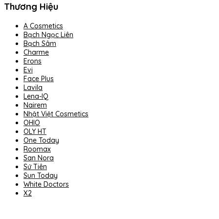
Thương Hiệu
A Cosmetics
Bạch Ngọc Liên
Bạch Sâm
Charme
Erons
Evi
Face Plus
Lavila
Lena-IQ
Nairem
Nhật Việt Cosmetics
OHIO
OLY HT
One Today
Roomax
San Nora
Sứ Tiên
Sun Today
White Doctors
X2