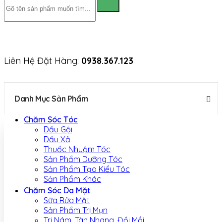
Liên Hệ Đặt Hàng:
0938.367.123
Danh Mục Sản Phẩm
Chăm Sóc Tóc
Dầu Gội
Dầu Xả
Thuốc Nhuộm Tóc
Sản Phẩm Dưỡng Tóc
Sản Phẩm Tạo Kiểu Tóc
Sản Phẩm Khác
Chăm Sóc Da Mặt
Sữa Rửa Mặt
Sản Phẩm Trị Mụn
Trị Nám, Tàn Nhang, Đồi Mồi