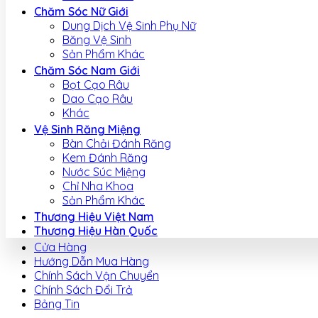
Chăm Sóc Nữ Giới
Dung Dịch Vệ Sinh Phụ Nữ
Băng Vệ Sinh
Sản Phẩm Khác
Chăm Sóc Nam Giới
Bọt Cạo Râu
Dao Cạo Râu
Khác
Vệ Sinh Răng Miệng
Bàn Chải Đánh Răng
Kem Đánh Răng
Nước Súc Miệng
Chỉ Nha Khoa
Sản Phẩm Khác
Thương Hiệu Việt Nam
Thương Hiệu Hàn Quốc
Cửa Hàng
Hướng Dẫn Mua Hàng
Chính Sách Vận Chuyển
Chính Sách Đổi Trả
Bảng Tin