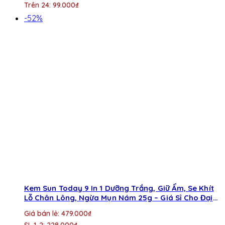
Trên 24: 99.000₫
-52%
Kem Sun Today 9 In 1 Dưỡng Trắng, Giữ Ẩm, Se Khít
Lỗ Chân Lông, Ngừa Mụn Nám 25g – Giá Sỉ Cho Đại
Lý
Giá bán lẻ: 479.000₫
SL 1-2: 228.000₫