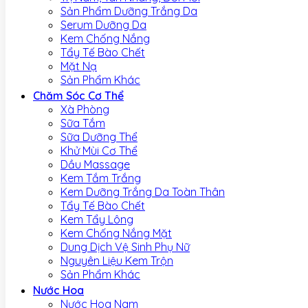
Sản Phẩm Dưỡng Trắng Da
Serum Dưỡng Da
Kem Chống Nắng
Tẩy Tế Bào Chết
Mặt Nạ
Sản Phẩm Khác
Chăm Sóc Cơ Thể
Xà Phòng
Sữa Tắm
Sữa Dưỡng Thể
Khử Mùi Cơ Thể
Dầu Massage
Kem Tắm Trắng
Kem Dưỡng Trắng Da Toàn Thân
Tẩy Tế Bào Chết
Kem Tẩy Lông
Kem Chống Nắng Mặt
Dung Dịch Vệ Sinh Phụ Nữ
Nguyên Liệu Kem Trộn
Sản Phẩm Khác
Nước Hoa
Nước Hoa Nam