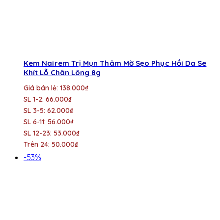
Kem Nairem Trị Mụn Thâm Mờ Sẹo Phục Hồi Da Se
Khít Lỗ Chân Lông 8g
Giá bán lẻ: 138.000₫
SL 1-2: 66.000₫
SL 3-5: 62.000₫
SL 6-11: 56.000₫
SL 12-23: 53.000₫
Trên 24: 50.000₫
-53%