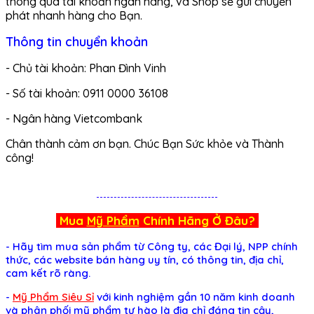
thông qua tài khoản ngân hàng, và Shop sẽ gửi chuyển
phát nhanh hàng cho Bạn.
Thông tin chuyển khoản
- Chủ tài khoản: Phan Đình Vinh
- Số tài khoản: 0911 0000 36108
- Ngân hàng Vietcombank
Chân thành cảm ơn bạn. Chúc Bạn Sức khỏe và Thành
công!
Mua
Mỹ Phẩm
Chính Hãng Ở Đâu?
- Hãy tìm mua sản phẩm từ Công ty, các Đại lý, NPP chính
thức, các website bán hàng uy tín, có thông tin, địa chỉ,
cam kết rõ ràng.
-
Mỹ Phẩm Siêu Sỉ
với kinh nghiệm gần 10 năm kinh doanh
và phân phối mỹ phẩm tự hào là địa chỉ đáng tin cậy,