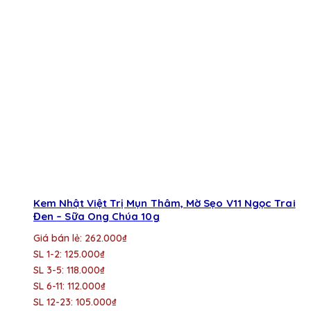
Kem Nhật Việt Trị Mụn Thâm, Mờ Sẹo V11 Ngọc Trai
Đen – Sữa Ong Chúa 10g
Giá bán lẻ: 262.000₫
SL 1-2: 125.000₫
SL 3-5: 118.000₫
SL 6-11: 112.000₫
SL 12-23: 105.000₫