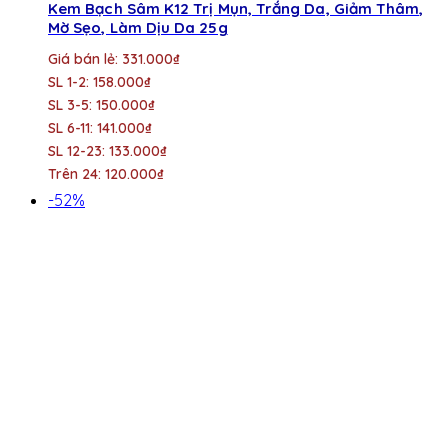
Kem Bạch Sâm K12 Trị Mụn, Trắng Da, Giảm Thâm,
Mờ Sẹo, Làm Dịu Da 25g
Giá bán lẻ: 331.000₫
SL 1-2: 158.000₫
SL 3-5: 150.000₫
SL 6-11: 141.000₫
SL 12-23: 133.000₫
Trên 24: 120.000₫
-52%