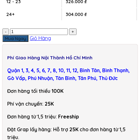
12 - 23
326.000
₫
24+
304.000
₫
-
+
Giỏ Hàng
Mua Ngay
Phí Giao Hàng Nội Thành Hồ Chí Minh
Quận 1, 3, 4, 5, 6, 7, 8, 10, 11, 12, Bình Tân, Bình Thạnh,
Gò Vấp, Phú Nhuận, Tân Bình, Tân Phú, Thủ Đức
Đơn hàng tối thiểu
100K
Phí vận chuyển:
25K
Đơn hàng từ 1,5 triệu:
Freeship
Đặt Grap lấy hàng: Hỗ trợ
25K
cho đơn hàng từ 1,5
triệu.