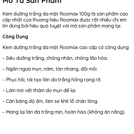
Mô Tả Sản Phẩm
Kem dưỡng trắng da mặt Roomax 100g là sản phẩm cao
cấp nhất của thương hiệu Roomax được rất nhiều chị em
tin dùng bởi hiệu quả tuyệt vời mà sản phẩm mang lại.
Công Dụng
Kem dưỡng trắng da mặt Roomax cao cấp có công dụng:
– Siêu dưỡng trắng, chống nhăn, chống lão hóa.
– Ngăn ngừa mụn, nám, tàn nhang, đồi mồi.
– Phục hồi, tái tạo làn da trắng hồng rạng rỡ.
– Làm mờ vết thâm do mụn để lại.
– Cân băng độ ẩm, làm se khít lỗ chân lông.
– Mang lại làn da trắng mịn, hoàn hảo (không ăn nắng).