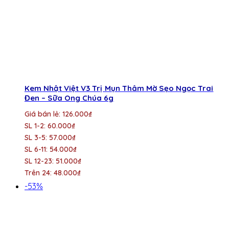
Kem Nhật Việt V3 Trị Mụn Thâm Mờ Sẹo Ngọc Trai
Đen – Sữa Ong Chúa 6g
Giá bán lẻ: 126.000₫
SL 1-2: 60.000₫
SL 3-5: 57.000₫
SL 6-11: 54.000₫
SL 12-23: 51.000₫
Trên 24: 48.000₫
-53%