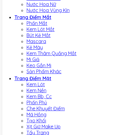
Nước Hoa Nữ
Nước Hoa Vùng Kín
Trang Điểm Mắt
Phấn Mắt
Kem Lót Mắt
Bút Kẻ Mắt
Mascara
Kẻ Mày
Kem Thâm Quầng Mắt
Mi Giả
Keo Gắn Mi
Sản Phẩm Khác
Trang Điểm Mặt
Kem Lót
Kem Nền
Kem Bb, Cc
Phấn Phủ
Che Khuyết Điểm
Má Hồng
Tạo Khối
Xịt Giữ Make Up
Tẩy Trang