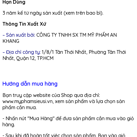
Hạn Dùng
3 năm kể từ ngày sản xuất (xem trên bao bì).
Thông Tin Xuất Xứ
– Sản xuất bởi:
CÔNG TY TNHH SX TM MỸ PHẨM AN
KHANG
– Địa chỉ công ty:
1/8/1 Tân Thới Nhất, Phường Tân Thới
Nhất, Quận 12, TP.HCM
Hướng dẫn mua hàng
Bạn truy cập website của Shop qua địa chỉ:
www.myphamsieusi.vn, xem sản phẩm và lựa chọn sản
phẩm cần mua.
- Nhấn nút "Mua Hàng" để đưa sản phẩm cần mua vào giỏ
hàng.
- Sau khi đã hoàn tất việc chọn sản phẩm. Bạn vào giỏ