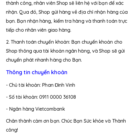
thành công, nhân viên Shop sẽ liên hệ với bạn để xác
3 năm kể từ ngày sản xuất (xem trên bao bì).
nhận. Qua đó, Shop gửi hàng về địa chỉ nhận hàng của
Thông Tin Xuất Xứ
bạn. Bạn nhận hàng, kiểm tra hàng và thanh toán trực
tiếp cho nhân viên giao hàng.
– Nhà sản xuất:
CÔNG TY TNHH SX & TM MP ĐĂNG
DƯƠNG
2. Thanh toán chuyển khoản: Bạn chuyển khoản cho
Shop thông qua tài khoản ngân hàng, và Shop sẽ gửi
– Địa chỉ:
Số 59 đường 1B, KP8, Phường Binh Trị Đông
chuyển phát nhanh hàng cho Bạn.
B, Bình Tân, HCM
Thông tin chuyển khoản
“Đừng chọn nơi rẻ nhất –
Hãy chọn nơi bạn tin tưởng
nhất”
- Chủ tài khoản: Phan Đình Vinh
- Số tài khoản: 0911 0000 36108
- Ngân hàng Vietcombank
Chân thành cảm ơn bạn. Chúc Bạn Sức khỏe và Thành
công!