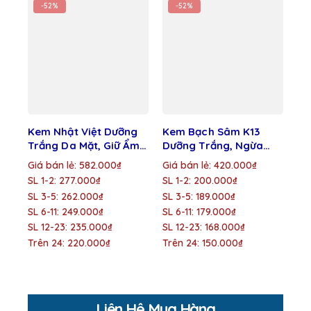
-52%
-52%
Kem Nhật Việt Dưỡng
Kem Bạch Sâm K13
Ke
Trắng Da Mặt, Giữ Ẩm
Dưỡng Trắng, Ngừa
Tr
Ngọc Trai Đen – Sữa
Mụn, Chống Nắng, Se
Dư
Giá bán lẻ: 582.000₫
Giá bán lẻ: 420.000₫
Gi
Ong Chúa 20g
Khít Lỗ Chân Lông 30g
Sỉ
SL 1-2: 277.000₫
SL 1-2: 200.000₫
SL 
SL 3-5: 262.000₫
SL 3-5: 189.000₫
SL
SL 6-11: 249.000₫
SL 6-11: 179.000₫
SL 
SL 12-23: 235.000₫
SL 12-23: 168.000₫
SL
Trên 24: 220.000₫
Trên 24: 150.000₫
Tr
Liên Hệ Mua Hàng