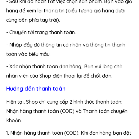
- Sau khi đã hoàn tất việc chọn sản phẩm. Bạn vào giỏ
hàng để xem lại thông tin (biểu tượng giỏ hàng dưới
cùng bên phía tay trái).
- Chuyển tới trang thanh toán.
- Nhập đầy đủ thông tin cá nhân và thông tin thanh
toán vào biểu mẫu.
- Xác nhận thanh toán đơn hàng, Bạn vui lòng chờ
nhân viên của Shop điện thoại lại để chốt đơn.
Hướng dẫn thanh toán
Hiện tại, Shop chỉ cung cấp 2 hình thức thanh toán:
Nhận hàng thanh toán (COD) và Thanh toán chuyển
khoản.
1. Nhận hàng thanh toán (COD): Khi đơn hàng bạn đặt
Hạn Dùng