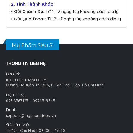
2. Tỉnh Thành Khác
• Gửi Chành Xe:
Từ 1 - 2 ngày tùy khoảng cách địa lý
• Gửi Qua ĐVVC:
Từ 2 - 7 ngày tùy khoảng cách địa lý
Mỹ Phẩm Siêu Sỉ
THÔNG TIN LIÊN HỆ
Địa Chỉ:
KDC HIỆP THÀNH CITY
Đường Nguyễn Thị Búp, P. Tân Thới Hiệp, Hồ Chí Minh
Điện Thoại:
093.8367.123 – 0971.319.345
Email:
support@myphamsieusi.vn
Giờ Làm Việc:
Thứ 2 – Chủ Nhật: 08h00 – 17h30