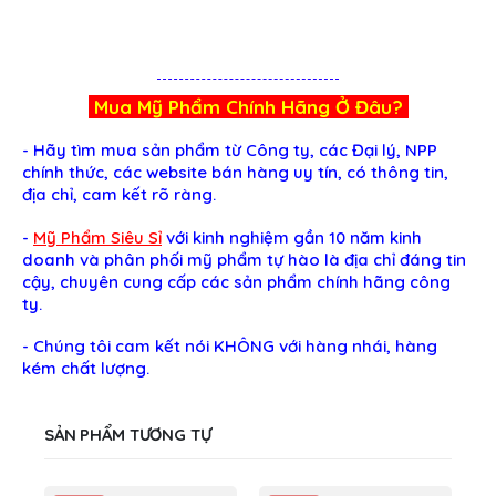
Mua
Mỹ Phẩm
Chính Hãng Ở Đâu?
- Hãy tìm mua sản phẩm từ Công ty, các Đại lý, NPP
chính thức, các website bán hàng uy tín, có thông tin,
địa chỉ, cam kết rõ ràng.
-
Mỹ Phẩm Siêu Sỉ
với kinh nghiệm gần 10 năm kinh
doanh và phân phối mỹ phẩm tự hào là địa chỉ đáng tin
cậy, chuyên cung cấp các sản phẩm chính hãng công
ty.
-
Chúng tôi cam kết nói KHÔNG với hàng nhái, hàng
kém chất lượng.
SẢN PHẨM TƯƠNG TỰ