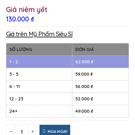
Giá niêm yết
130.000
₫
Giá trên Mỹ Phẩm Siêu Sỉ
SỐ LƯỢNG
ĐƠN GIÁ
1 - 2
62.000
₫
3 - 5
59.000
₫
6 - 11
56.000
₫
12 - 23
52.000
₫
24+
49.000
₫
MUA NGAY