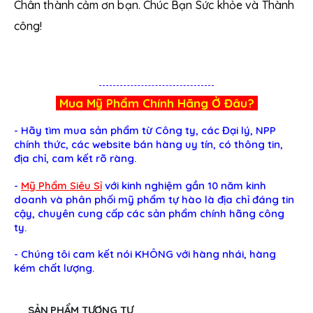
Chân thành cảm ơn bạn. Chúc Bạn Sức khỏe và Thành
công!
Mua
Mỹ Phẩm
Chính Hãng Ở Đâu?
- Hãy tìm mua sản phẩm từ Công ty, các Đại lý, NPP
chính thức, các website bán hàng uy tín, có thông tin,
địa chỉ, cam kết rõ ràng.
-
Mỹ Phẩm Siêu Sỉ
với kinh nghiệm gần 10 năm kinh
doanh và phân phối mỹ phẩm tự hào là địa chỉ đáng tin
cậy, chuyên cung cấp các sản phẩm chính hãng công
ty.
-
Chúng tôi cam kết nói KHÔNG với hàng nhái, hàng
kém chất lượng.
SẢN PHẨM TƯƠNG TỰ