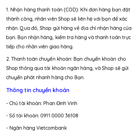
1. Nhận hàng thanh toán (COD): Khi đơn hàng bạn đặt
thành công, nhân viên Shop sẽ liên hệ với bạn để xác
nhận. Qua đó, Shop gửi hàng về địa chỉ nhận hàng của
bạn. Bạn nhận hàng, kiểm tra hàng và thanh toán trực
tiếp cho nhân viên giao hàng.
2. Thanh toán chuyển khoản: Bạn chuyển khoản cho
Shop thông qua tài khoản ngân hàng, và Shop sẽ gửi
chuyển phát nhanh hàng cho Bạn.
Thông tin chuyển khoản
- Chủ tài khoản: Phan Đình Vinh
Sản xuất bởi:
Công Ty TNHH MTV SX – TM Mỹ Phẩm
Nhật Việt
- Số tài khoản: 0911 0000 36108
Địa chỉ công ty:
19B đường 42, Khu phố 8, Phường
- Ngân hàng Vietcombank
Hiệp Bình Chánh, Thủ Đức, HCM