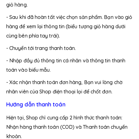
giỏ hàng.
Loại da phù hợp:
- Sau khi đã hoàn tất việc chọn sản phẩm. Bạn vào giỏ
Sản phẩm phù hợp với mọi loại da.
hàng để xem lại thông tin (biểu tượng giỏ hàng dưới
Chỉ tiêu kích ứng da:
cùng bên phía tay trái).
Serum Nhật Việt Trà xanh không gây kích ứng da.
- Chuyển tới trang thanh toán.
Điều kiện bảo quản:
- Nhập đầy đủ thông tin cá nhân và thông tin thanh
Để nơi khô ráo, thoáng mát, tránh ánh nắng trực tiếp
toán vào biểu mẫu.
và nhiệt độ cao. Để xa tầm tay trẻ em.
- Xác nhận thanh toán đơn hàng, Bạn vui lòng chờ
Hạn dùng:
nhân viên của Shop điện thoại lại để chốt đơn.
3 năm kể từ ngày sản xuất (xem trên bao bì).
Hướng dẫn thanh toán
Hiện tại, Shop chỉ cung cấp 2 hình thức thanh toán:
Nhận hàng thanh toán (COD) và Thanh toán chuyển
khoản.