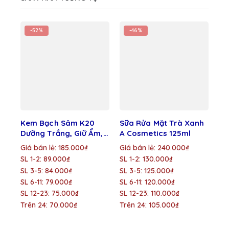
-52%
-46%
Kem Bạch Sâm K20
Sữa Rửa Mặt Trà Xanh
Ke
Dưỡng Trắng, Giữ Ẩm,
A Cosmetics 125ml
Tr
Tái Tạo, Ngăn Ngừa
Dư
Giá bán lẻ: 185.000₫
Giá bán lẻ: 240.000₫
Gi
Lão Hóa Da 15g
Sỉ
SL 1-2: 89.000₫
SL 1-2: 130.000₫
SL 
SL 3-5: 84.000₫
SL 3-5: 125.000₫
SL
SL 6-11: 79.000₫
SL 6-11: 120.000₫
SL 
SL 12-23: 75.000₫
SL 12-23: 110.000₫
SL
Trên 24: 70.000₫
Trên 24: 105.000₫
Tr