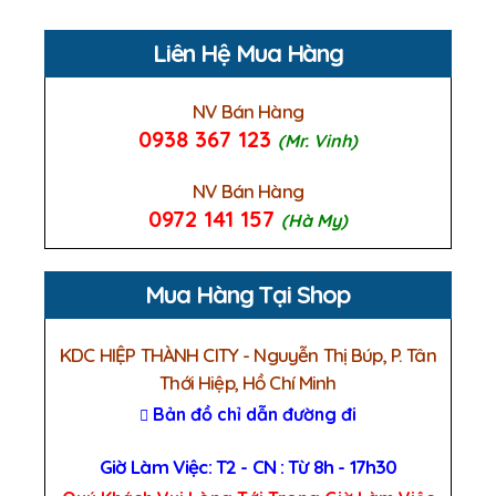
Liên Hệ Mua Hàng
NV Bán Hàng
0938 367 123
(Mr. Vinh)
NV Bán Hàng
0972 141 157
(Hà My)
Mua Hàng Tại Shop
KDC HIỆP THÀNH CITY - Nguyễn Thị Búp, P. Tân
Thới Hiệp, Hồ Chí Minh
Bản đồ chỉ dẫn đường đi
Giờ Làm Việc: T2 - CN : Từ 8h - 17h30