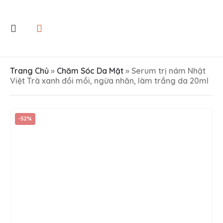
Trang Chủ
»
Chăm Sóc Da Mặt
»
Serum trị nám Nhật
Việt Trà xanh đồi mồi, ngừa nhăn, làm trắng da 20ml
-52%