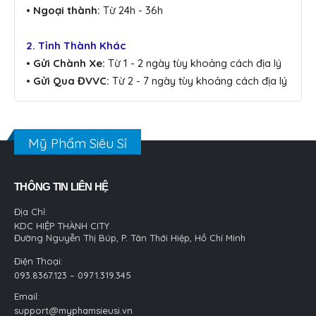
• Ngoại thành:
Từ 24h - 36h
2. Tỉnh Thành Khác
• Gửi Chành Xe:
Từ 1 - 2 ngày tùy khoảng cách địa lý
• Gửi Qua ĐVVC:
Từ 2 - 7 ngày tùy khoảng cách địa lý
Mỹ Phẩm Siêu Sỉ
THÔNG TIN LIÊN HỆ
Địa Chỉ:
KDC HIỆP THÀNH CITY
Đường Nguyễn Thị Búp, P. Tân Thới Hiệp, Hồ Chí Minh
Điện Thoại:
093.8367.123 – 0971.319.345
Email:
support@myphamsieusi.vn