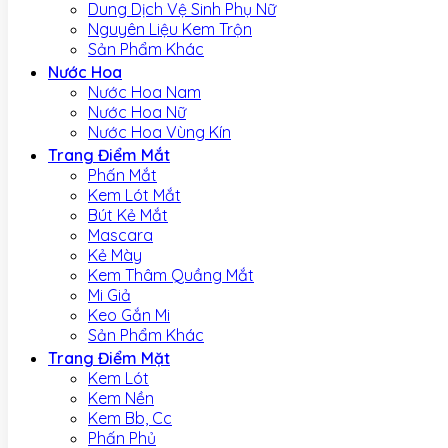
Dung Dịch Vệ Sinh Phụ Nữ
Nguyên Liệu Kem Trộn
Sản Phẩm Khác
Nước Hoa
Nước Hoa Nam
Nước Hoa Nữ
Nước Hoa Vùng Kín
Trang Điểm Mắt
Phấn Mắt
Kem Lót Mắt
Bút Kẻ Mắt
Mascara
Kẻ Mày
Kem Thâm Quầng Mắt
Mi Giả
Keo Gắn Mi
Sản Phẩm Khác
Trang Điểm Mặt
Kem Lót
Kem Nền
Kem Bb, Cc
Phấn Phủ