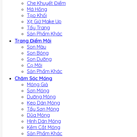
Che Khuyết Điểm
Má Hồng
Tạo Khối
Xịt Giữ Make Up
Tẩy Trang
Sản Phẩm Khác
Trang Điểm Môi
Son Màu
Son Bóng
Son Dưỡng
Cọ Môi
Sản Phẩm Khác
Chăm Sóc Móng
Móng Giả
Sơn Móng
Dưỡng Móng
Keo Dán Móng
Tẩy Sơn Móng
Dũa Móng
Hình Dán Móng
Kềm Cắt Móng
Sản Phẩm Khác