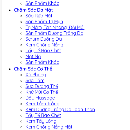
Sản Phẩm Khác
Chăm Sóc Da Mặt
Sữa Rửa Mặt
Sản Phẩm Trị Mụn
Trị Nám, Tàn Nhang, Đồi Mồi
Sản Phẩm Dưỡng Trắng Da
Serum Dưỡng Da
Kem Chống Nắng
Tẩy Tế Bào Chết
Mặt Nạ
Sản Phẩm Khác
Chăm Sóc Cơ Thể
Xà Phòng
Sữa Tắm
Sữa Dưỡng Thể
Khử Mùi Cơ Thể
Dầu Massage
Kem Tắm Trắng
Kem Dưỡng Trắng Da Toàn Thân
Tẩy Tế Bào Chết
Kem Tẩy Lông
Kem Chống Nắng Mặt