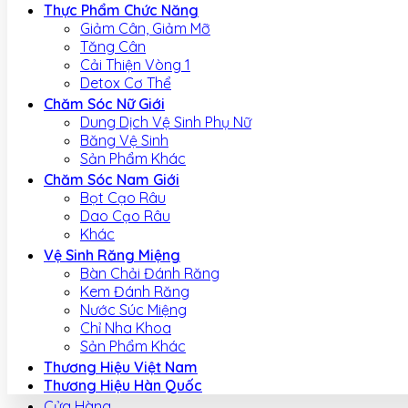
Thực Phẩm Chức Năng
Giảm Cân, Giảm Mỡ
Tăng Cân
Cải Thiện Vòng 1
Detox Cơ Thể
Chăm Sóc Nữ Giới
Dung Dịch Vệ Sinh Phụ Nữ
Băng Vệ Sinh
Sản Phẩm Khác
Chăm Sóc Nam Giới
Bọt Cạo Râu
Dao Cạo Râu
Khác
Vệ Sinh Răng Miệng
Bàn Chải Đánh Răng
Kem Đánh Răng
Nước Súc Miệng
Chỉ Nha Khoa
Sản Phẩm Khác
Thương Hiệu Việt Nam
Thương Hiệu Hàn Quốc
Cửa Hàng