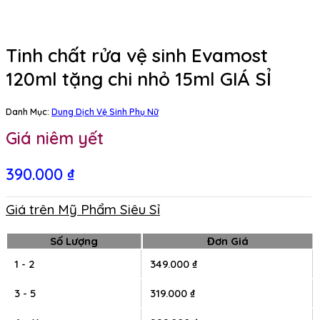
Tinh chất rửa vệ sinh Evamost
120ml tặng chi nhỏ 15ml GIÁ SỈ
Danh Mục:
Dung Dịch Vệ Sinh Phụ Nữ
Giá niêm yết
390.000
₫
Giá trên Mỹ Phẩm Siêu Sỉ
Số Lượng
Đơn Giá
1 - 2
349.000
₫
3 - 5
319.000
₫